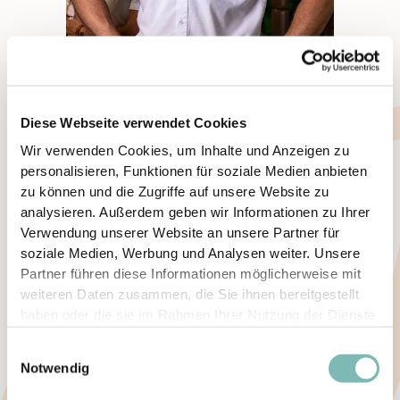
Jürgen
Diese Webseite verwendet Cookies
Wir verwenden Cookies, um Inhalte und Anzeigen zu
personalisieren, Funktionen für soziale Medien anbieten
zu können und die Zugriffe auf unsere Website zu
analysieren. Außerdem geben wir Informationen zu Ihrer
Verwendung unserer Website an unsere Partner für
soziale Medien, Werbung und Analysen weiter. Unsere
Partner führen diese Informationen möglicherweise mit
weiteren Daten zusammen, die Sie ihnen bereitgestellt
haben oder die sie im Rahmen Ihrer Nutzung der Dienste
gesammelt haben.
E
Notwendig
i
n