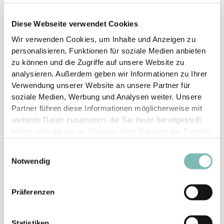
BOULDERHALLE
Diese Webseite verwendet Cookies
Wir verwenden Cookies, um Inhalte und Anzeigen zu
VIRTUAL REALITY
personalisieren, Funktionen für soziale Medien anbieten
zu können und die Zugriffe auf unsere Website zu
analysieren. Außerdem geben wir Informationen zu Ihrer
KURSRAUM
Verwendung unserer Website an unsere Partner für
soziale Medien, Werbung und Analysen weiter. Unsere
Partner führen diese Informationen möglicherweise mit
KOMBITICKETS
weiteren Daten zusammen, die Sie ihnen bereitgestellt
haben oder die sie im Rahmen Ihrer Nutzung der Dienste
gesammelt haben.
E
ANGEBOTE
Notwendig
i
n
w
Präferenzen
i
l
Statistiken
l