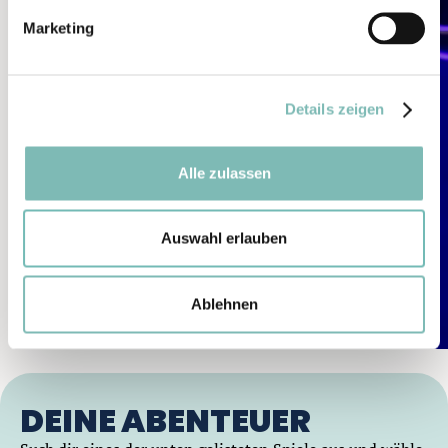
g
Marketing
u
n
g
Details zeigen
s
a
u
Alle zulassen
s
w
a
Auswahl erlauben
h
l
Ablehnen
DEINE ABENTEUER