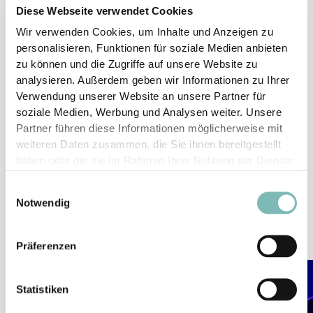
Eltern haften für Ihre Kinder
Standard - 60 Minuten
Diese Webseite verwendet Cookies
Die Aufsichtspflicht liegt bei den Eltern
25€* / 30€
Wir verwenden Cookies, um Inhalte und Anzeigen zu
Das Kraftwerk ist keine Kindertagesstätte
personalisieren, Funktionen für soziale Medien anbieten
Den Anweisungen des Personals ist Folge zu leisten
Wochenende - 60 Minuten
zu können und die Zugriffe auf unsere Website zu
27€* / 33€
Explizit
analysieren. Außerdem geben wir Informationen zu Ihrer
Nicht geeignet für Menschen mit Herzschrittmacher
Verwendung unserer Website an unsere Partner für
* Personen unter 17 Jahre
o.ä.
soziale Medien, Werbung und Analysen weiter. Unsere
Nicht geeignet für Schwangere
Partner führen diese Informationen möglicherweise mit
Nicht geeignet für Kinder unter 8 Jahren
KOMBITICKETS
weiteren Daten zusammen, die Sie ihnen bereitgestellt
Nicht rennen
pro Person
haben oder die sie im Rahmen Ihrer Nutzung der Dienste
Nicht rollen, hinlegen oder springen
gesammelt haben.
Nicht schlagen, stoßen oder schreien
All-in-One
E
Spielplatz +Bouldern (inkl. Schuhe)+VR (20 Min)
Notwendig
i
Durch Kunden verursachte Schäden an der Technik sind
ab 35 €
n
durch diesen zur Gänze zu ersetzen.
w
Präferenzen
i
l
Statistiken
l
i