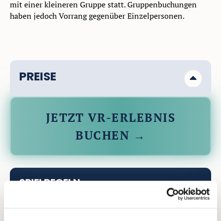
mit einer kleineren Gruppe statt. Gruppenbuchungen
haben jedoch Vorrang gegenüber Einzelpersonen.
PREISE
Standard - 20 Minuten
15 €* / 20 €
JETZT VR-ERLEBNIS
BUCHEN →
Wochenende - 20 Minuten
16 €* / 22 €
Standard - 40 Minuten
20€* / 25€
SPIELREGELN
Wochenende 40 Minuten
Allgemein
22€* / 27€
Benützung auf eigene Gefahr