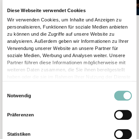
Diese Webseite verwendet Cookies
Wir verwenden Cookies, um Inhalte und Anzeigen zu
personalisieren, Funktionen für soziale Medien anbieten
FIT IM ALLTAG 60+
zu können und die Zugriffe auf unsere Website zu
Dienstag 9:00 - 10:00
analysieren. Außerdem geben wir Informationen zu Ihrer
Verwendung unserer Website an unsere Partner für
Fit im Alltag mit Judith
soziale Medien, Werbung und Analysen weiter. Unsere
Fit und Agil ins hohe Alter
Partner führen diese Informationen möglicherweise mit
mit viel Freude an der Bewegung und guter
weiteren Daten zusammen, die Sie ihnen bereitgestellt
Musik
haben oder die sie im Rahmen Ihrer Nutzung der Dienste
körperliche Beschwerden mindern mit
gesammelt haben.
E
Kräftigung und Dehnung
Notwendig
i
n
w
Präferenzen
i
l
YOGA
Statistiken
l
Dienstag 18:00 - 19:00