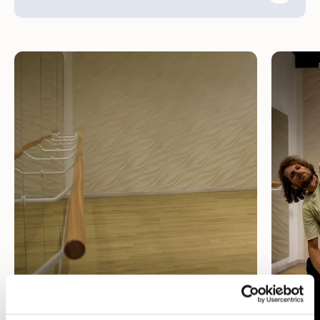
Fit im Alltag 60+
/ Monatsabo
DI 9:00 - 10:00
49 €
Yoga
/ 10er Block
DI 18:00 - 19:00
- €