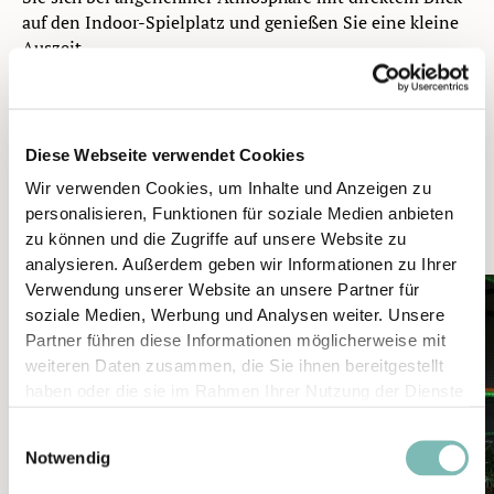
auf den Indoor-Spielplatz und genießen Sie eine kleine
Auszeit.
Neben unserem Getränkeangebot servieren wir auch
herzhafte Snacks, frische Pizzen und liebevoll
zubereitete Frühstücksvariationen. Egal ob Sie einen
schnellen Happen suchen – unser Café ist für jeden
Diese Webseite verwendet Cookies
Geschmack bestens gerüstet.
Wir verwenden Cookies, um Inhalte und Anzeigen zu
personalisieren, Funktionen für soziale Medien anbieten
zu können und die Zugriffe auf unsere Website zu
analysieren. Außerdem geben wir Informationen zu Ihrer
Verwendung unserer Website an unsere Partner für
soziale Medien, Werbung und Analysen weiter. Unsere
Partner führen diese Informationen möglicherweise mit
weiteren Daten zusammen, die Sie ihnen bereitgestellt
haben oder die sie im Rahmen Ihrer Nutzung der Dienste
gesammelt haben.
E
Notwendig
i
n